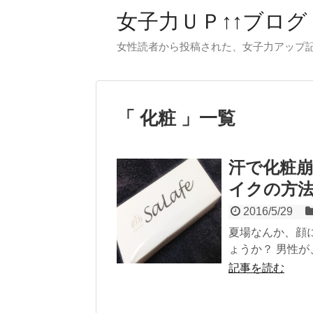
女子力ＵＰ↑↑ブログ
女性読者から投稿された、女子力アップ
「 化粧 」一覧
汗で化粧崩
イクの方
2016/5/29
夏場なんか、顔
ょうか？ 男性が
記事を読む