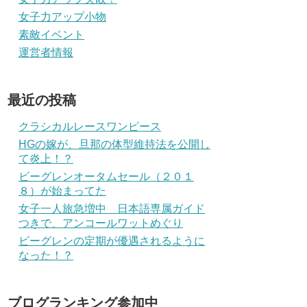
女子力アップ小物
素敵イベント
運営者情報
最近の投稿
クラシカルレースワンピース
HGの嫁が、旦那の体型維持法を公開し
て炎上！？
ビーグレンオータムセール（２０１
８）が始まってた
女子一人旅急増中 日本語専属ガイド
つきで、アンコールワットめぐり
ビーグレンの定期が優遇されるように
なった！？
ブログランキング参加中