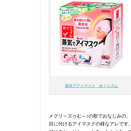
蒸気でアイマスク めぐりズム
メグリ～ズゥむ～♪の歌でおなじみの、
目に付けるアイマスクの様なアレです